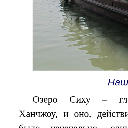
Наш
Озеро Сиху – глав
Ханчжоу, и оно, действ
было изначально, од