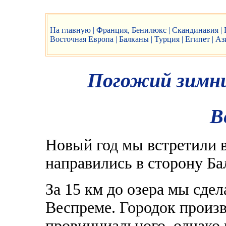
На главную |
Франция, Бенилюкс |
Скандинавия |
Восточная Европа |
Балканы |
Турция |
Египет |
Ази
Погожий зимни
В
Новый год мы встретили в
направились в сторону Ба
За 15 км до озера мы сдел
Веспреме. Городок произв
провинциального, однако