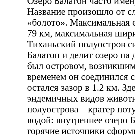
Озеро Балатон часто име
Название произошло от сл
«болото». Максимальная е
79 км, максимальная шири
Тиханьский полуостров си
Балатон и делит озеро на
был островом, возникшим 
временем он соединился с
остался зазор в 1.2 км. З
эндемичных видов животн
полуострова – кратер пот
водой: внутреннее озеро 
горячие источники сформ